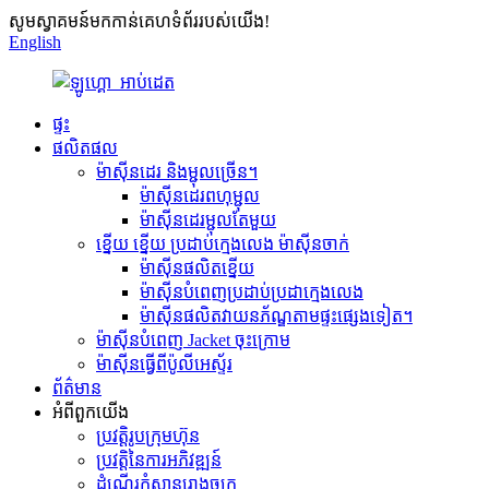
សូមស្វាគមន៍មកកាន់គេហទំព័ររបស់យើង!
English
ផ្ទះ
ផលិតផល
ម៉ាស៊ីនដេរ និងម្ជុលច្រើន។
ម៉ាស៊ីនដេរពហុម្ជុល
ម៉ាស៊ីនដេរម្ជុលតែមួយ
ខ្នើយ ខ្នើយ ប្រដាប់ក្មេងលេង ម៉ាស៊ីនចាក់
ម៉ាស៊ីនផលិតខ្នើយ
ម៉ាស៊ីនបំពេញប្រដាប់ប្រដាក្មេងលេង
ម៉ាស៊ីនផលិតវាយនភ័ណ្ឌតាមផ្ទះផ្សេងទៀត។
ម៉ាស៊ីនបំពេញ Jacket ចុះក្រោម
ម៉ាស៊ីនធ្វើពីប៉ូលីអេស្ទ័រ
ព័ត៌មាន
អំពីពួកយើង
ប្រវត្តិរូបក្រុមហ៊ុន
ប្រវត្តិនៃការអភិវឌ្ឍន៍
ដំណើរកំសាន្តរោងចក្រ