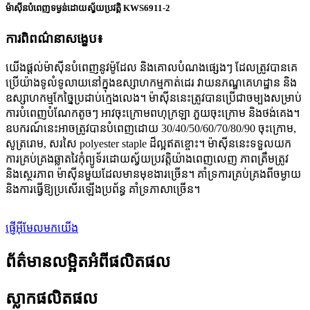
ម៉ាស៊ីនបំពេញទម្ងន់ដោយស្វ័យប្រវត្តិ KWS6911-2
ការពិពណ៌នាសង្ខេប៖
យើងផ្តល់ម៉ាស៊ីនបំពេញនូវម៉ូដែល និងគោលបំណងផ្សេងៗ ដែលត្រូវបានគេ
ប្រើយ៉ាងទូលំទូលាយនៅក្នុងឧស្សាហកម្មកាត់ដេរ វាយនភណ្ឌគេហដ្ឋាន និង
ឧស្សាហកម្មកែច្នៃប្រដាប់ក្មេងលេង។ ម៉ាស៊ីននេះត្រូវបានប្រើជាចម្បងសម្រាប់
ការបំពេញបំណែកតូចៗ អាវចុះក្រោមពហុក្រឡា ភួយចុះក្រោម និងថង់គេង។
ឧបករណ៍នេះអាចត្រូវបានបំពេញដោយ 30/40/50/60/70/80/90 ចុះក្រោម,
សូត្ររោម, សរសៃ polyester staple ដ៏ល្អឥតខ្ចោះ។ ម៉ាស៊ីននេះទទួលយក
ការគ្រប់គ្រងឆ្លាតវៃកុំព្យូទ័រដោយស្វ័យប្រវត្តិយ៉ាងពេញលេញ ភាពត្រឹមត្រូវ
និងស្ថេរភាព ម៉ាស៊ីនមួយដែលមានមុខងារច្រើន។ គាំទ្រការគ្រប់គ្រងពីចម្ងាយ
និងការធ្វើឱ្យប្រសើរឡើងប្រព័ន្ធ គាំទ្រភាសាច្រើន។
ផ្ញើអ៊ីមែលមកយើង
ព័ត៌មានលម្អិតអំពីផលិតផល
ស្លាកផលិតផល