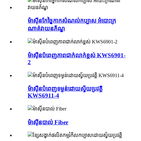
ម៉ាស៊ីនកែច្នៃកាកសំណល់កប្បាស អំបោះក្រ
ណាត់វាយនភ័ណ្ឌ
ម៉ាស៊ីនបំពេញភាពជាក់លាក់ខ្ពស់ KWS6901-
2
ម៉ាស៊ីនបំពេញទម្ងន់ដោយស្វ័យប្រវត្តិ
KWS6911-4
ម៉ាស៊ីនបាល់ Fiber