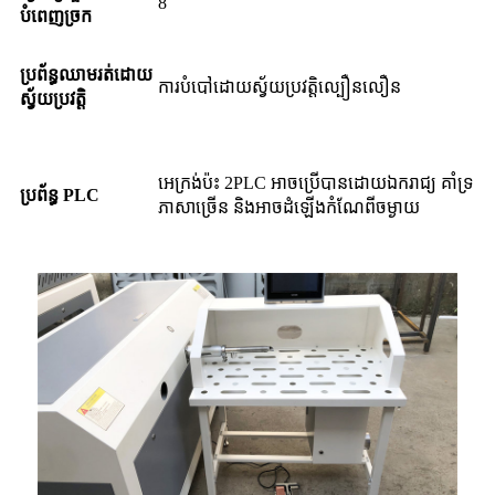
8
បំពេញច្រក
ប្រព័ន្ធឈាមរត់ដោយ
ការបំបៅដោយស្វ័យប្រវត្តិល្បឿនលឿន
ស្វ័យប្រវត្តិ
អេក្រង់ប៉ះ 2PLC អាចប្រើបានដោយឯករាជ្យ គាំទ្រ
ប្រព័ន្ធ PLC
ភាសាច្រើន និងអាចដំឡើងកំណែពីចម្ងាយ