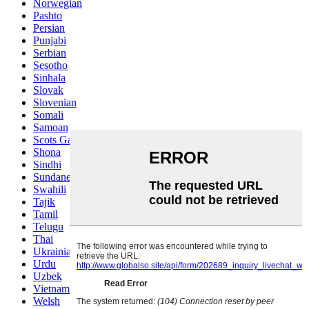
Norwegian
Pashto
Persian
Punjabi
Serbian
Sesotho
Sinhala
Slovak
Slovenian
Somali
Samoan
Scots Gaelic
Shona
Sindhi
Sundanese
Swahili
Tajik
Tamil
Telugu
Thai
Ukrainian
Urdu
Uzbek
Vietnamese
Welsh