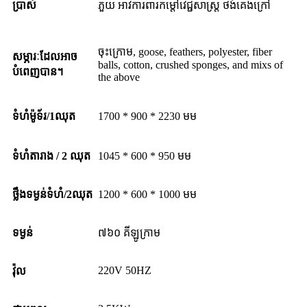
ប្រាស់
ភួយ អាវការពារកម្ដៅវេជ្ជសាស្ត្រ ថង់គេងក្រៅ
ចុះក្រោម, goose, feathers, polyester, fiber
សម្ភារៈដែលអាច
balls, cotton, crushed sponges, and mixs of
បំពេញបាន។
the above
ទំហំម៉ូទ័រ/1ឈុត
1700 * 900 * 2230 មម
ទំហំតារាង / 2 ឈុត
1045 * 600 * 950 មម
ថ្លឹងទម្ងន់ទំហំ/2ឈុត
1200 * 600 * 1000 មម
ទម្ងន់
៧៦០ គីឡូក្រាម
220V 50HZ
វ៉ុល