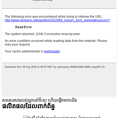
សរសេរសាររបស់អ្នកនៅទីនេះ ហើយផ្ញើវាមកយើង
ផលិតផលដែលពាក់ព័ន្ធ