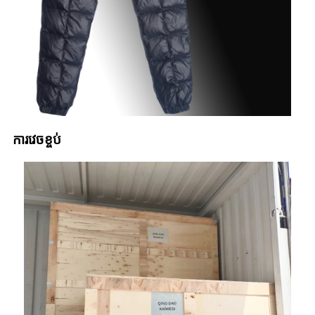
ការវេចខ្ចប់