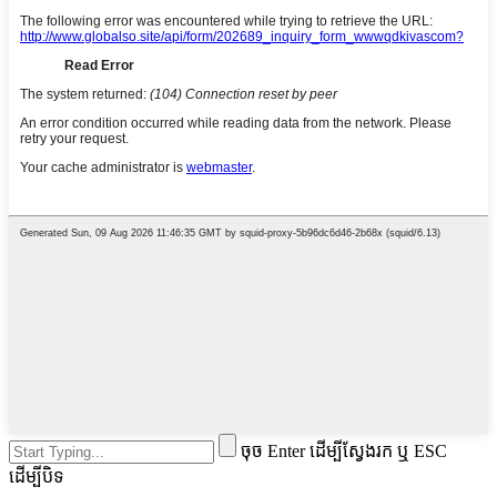
ចុច Enter ដើម្បីស្វែងរក ឬ ESC
ដើម្បីបិទ