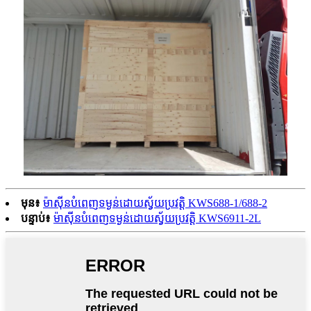
មុន៖
ម៉ាស៊ីនបំពេញទម្ងន់ដោយស្វ័យប្រវត្តិ KWS688-1/688-2
បន្ទាប់៖
ម៉ាស៊ីនបំពេញទម្ងន់ដោយស្វ័យប្រវត្តិ KWS6911-2L