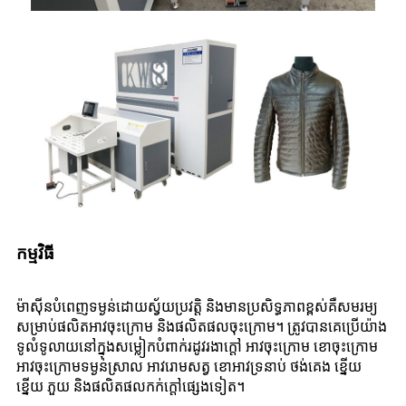
កម្មវិធី
ម៉ាស៊ីនបំពេញទម្ងន់ដោយស្វ័យប្រវត្តិ និងមានប្រសិទ្ធភាពខ្ពស់គឺសមរម្យ
សម្រាប់ផលិតអាវចុះក្រោម និងផលិតផលចុះក្រោម។ ត្រូវបានគេប្រើយ៉ាង
ទូលំទូលាយនៅក្នុងសម្លៀកបំពាក់រដូវរងាក្តៅ អាវចុះក្រោម ខោចុះក្រោម
អាវចុះក្រោមទម្ងន់ស្រាល អាវរោមសត្វ ខោអាវទ្រនាប់ ថង់គេង ខ្នើយ
ខ្នើយ ភួយ និងផលិតផលកក់ក្តៅផ្សេងទៀត។