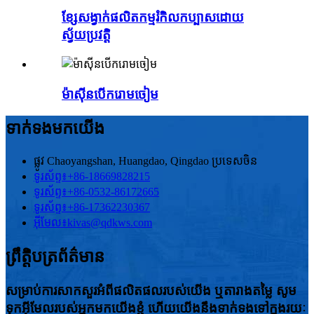
ខ្សែសង្វាក់ផលិតកម្មរំកិលកប្បាសដោយ
ស្វ័យប្រវត្តិ
ម៉ាស៊ីនបើករោមចៀម
ទាក់ទងមកយើង
ផ្លូវ Chaoyangshan, Huangdao, Qingdao ប្រទេសចិន
ទូរស័ព្ទ៖
+86-18669828215
ទូរស័ព្ទ៖
+86-0532-86172665
ទូរស័ព្ទ៖
+86-17362230367
អ៊ីមែល៖
kivas@qdkws.com
ព្រឹត្តិបត្រព័ត៌មាន
សម្រាប់ការសាកសួរអំពីផលិតផលរបស់យើង ឬតារាងតម្លៃ សូម
ទុកអ៊ីមែលរបស់អ្នកមកយើងខ្ញុំ ហើយយើងនឹងទាក់ទងទៅក្នុងរយៈ