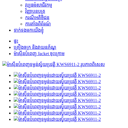
វប្បធម៌សាជីវកម្ម
វិញ្ញាបនបត្រ
ករណីអតិថិជន
ការតាំងពិព័រណ៍
ទាក់ទងមកយើងខ្ញុំ
ផ្ទះ
គ្រឿងចក្រ និងវាយនភ័ណ្ឌ
ម៉ាស៊ីនបំពេញ Jacket ចុះក្រោម