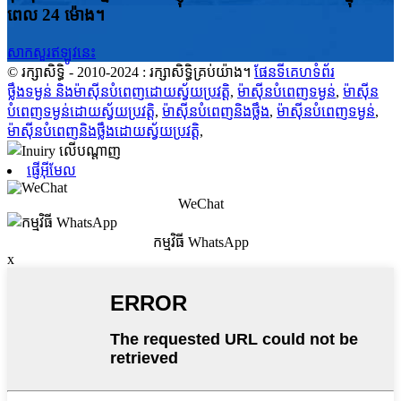
ពេល 24 ម៉ោង។
សាកសួរឥឡូវនេះ
© រក្សាសិទ្ធិ - 2010-2024 : រក្សាសិទ្ធិគ្រប់យ៉ាង។
ផែនទីគេហទំព័រ
ថ្លឹងទម្ងន់ និងម៉ាស៊ីនបំពេញដោយស្វ័យប្រវត្តិ
,
ម៉ាស៊ីនបំពេញទម្ងន់
,
ម៉ាស៊ីន
បំពេញទម្ងន់ដោយស្វ័យប្រវត្តិ
,
ម៉ាស៊ីនបំពេញនិងថ្លឹង
,
ម៉ាស៊ីនបំពេញទម្ងន់
,
ម៉ាស៊ីនបំពេញនិងថ្លឹងដោយស្វ័យប្រវត្តិ
,
ផ្ញើអ៊ីមែល
WeChat
កម្មវិធី WhatsApp
x