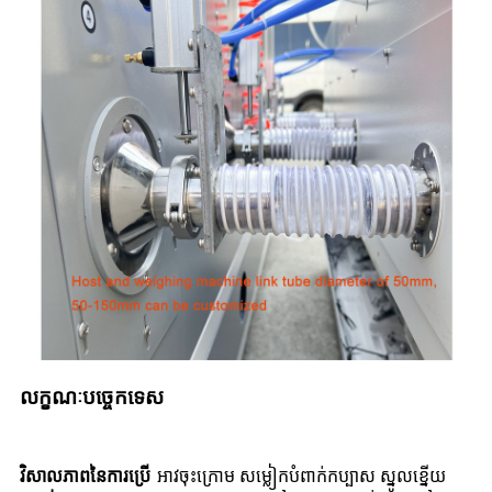
លក្ខណៈបច្ចេកទេស
វិសាលភាពនៃការប្រើ
អាវចុះក្រោម សម្លៀកបំពាក់កប្បាស ស្នូលខ្នើយ