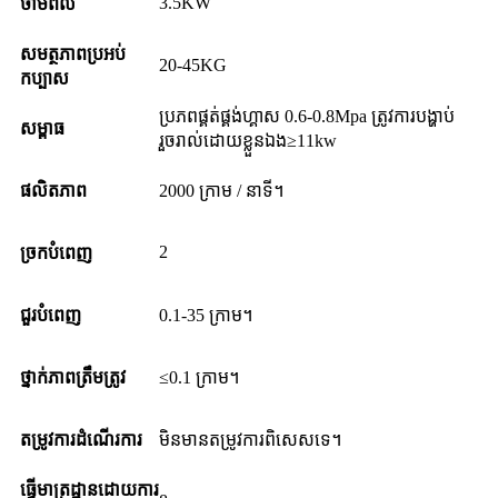
3.5KW
ថាមពល
សមត្ថភាពប្រអប់
20-45KG
កប្បាស
ប្រភពផ្គត់ផ្គង់ហ្គាស 0.6-0.8Mpa ត្រូវការបង្ហាប់
សម្ពាធ
រួចរាល់ដោយខ្លួនឯង≥11kw
ផលិតភាព
2000 ក្រាម / នាទី។
2
ច្រកបំពេញ
ជួរបំពេញ
0.1-35 ក្រាម។
ថ្នាក់ភាពត្រឹមត្រូវ
≤0.1 ក្រាម។
តម្រូវការដំណើរការ
មិនមានតម្រូវការពិសេសទេ។
ធ្វើមាត្រដ្ឋានដោយការ