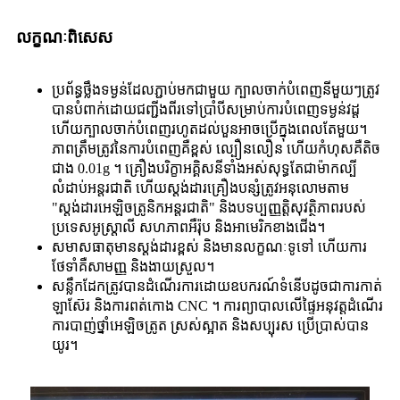
លក្ខណៈពិសេស
ប្រព័ន្ធថ្លឹងទម្ងន់ដែលភ្ជាប់មកជាមួយ ក្បាលចាក់បំពេញនីមួយៗត្រូវ
បានបំពាក់ដោយជញ្ជីងពីរទៅប្រាំបីសម្រាប់ការបំពេញទម្ងន់វដ្ត
ហើយក្បាលចាក់បំពេញរហូតដល់បួនអាចប្រើក្នុងពេលតែមួយ។
ភាពត្រឹមត្រូវនៃការបំពេញគឺខ្ពស់ ល្បឿនលឿន ហើយកំហុសគឺតិច
ជាង 0.01g ។ គ្រឿងបរិក្ខាអគ្គិសនីទាំងអស់សុទ្ធតែជាម៉ាកល្បី
លំដាប់អន្តរជាតិ ហើយស្ដង់ដារគ្រឿងបន្សំត្រូវអនុលោមតាម
"ស្តង់ដារអេឡិចត្រូនិកអន្តរជាតិ" និងបទប្បញ្ញត្តិសុវត្ថិភាពរបស់
ប្រទេសអូស្ត្រាលី សហភាពអឺរ៉ុប និងអាមេរិកខាងជើង។
សមាសធាតុមានស្តង់ដារខ្ពស់ និងមានលក្ខណៈទូទៅ ហើយការ
ថែទាំគឺសាមញ្ញ និងងាយស្រួល។
សន្លឹកដែកត្រូវបានដំណើរការដោយឧបករណ៍ទំនើបដូចជាការកាត់
ឡាស៊ែរ និងការពត់កោង CNC ។ ការព្យាបាលលើផ្ទៃអនុវត្តដំណើរ
ការបាញ់ថ្នាំអេឡិចត្រូត ស្រស់ស្អាត និងសប្បុរស ប្រើប្រាស់បាន
យូរ។